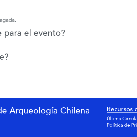
pagada.
 para el evento?
e?
de Arqueología Chilena
Recursos 
Última Circul
Política de Pr